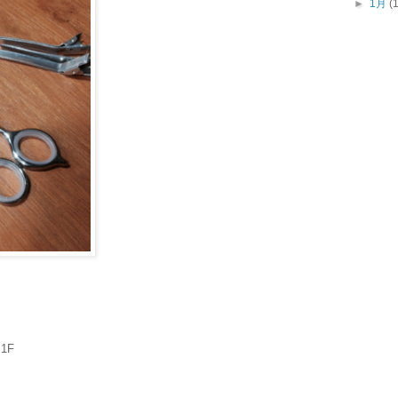
►
1月
(
1F