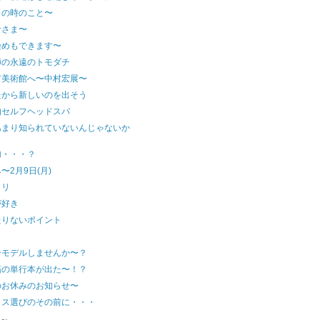
トの時のこと〜
なさま〜
染めもできます〜
師の永遠のトモダチ
市美術館へ〜中村宏展〜
たから新しいのを出そう
的セルフヘッドスパ
あまり知られていないんじゃないか
加・・・？
〜2月9日(月)
カリ
が好き
たりないポイント
ーモデルしませんか〜？
拓の単行本が出た〜！？
のお休みのお知らせ〜
クス選びのその前に・・・