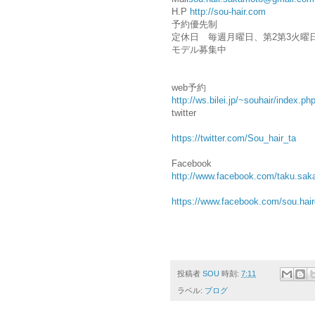
H.P
http://sou-hair.com
予約優先制
定休日 毎週月曜日、第2第3火曜
モデル募集中
web予約
http://ws.bilei.jp/~souhair/index.ph
twitter
https://twitter.com/
Sou_hair_ta
Facebook
http://www.facebook.com/taku.sak
https://www.facebook.com/sou.hair
投稿者
SOU
時刻:
7:11
ラベル:
ブログ