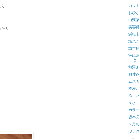
カッ
たり
おひ
白髪
美容
ったり
浜松
壊れ
坂本
実は
と
無添
お休み
ムス
本屋
。
流し
良さ
カラ
坂本
２月
ワッ