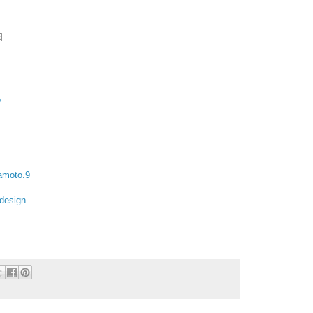
日
p
amoto.9
design