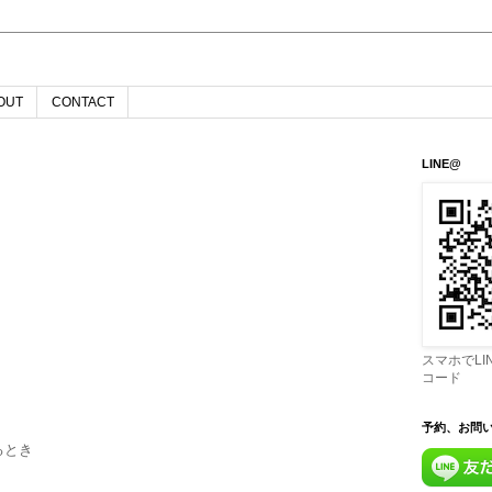
OUT
CONTACT
LINE@
〜
スマホでL
コード
予約、お問
るとき