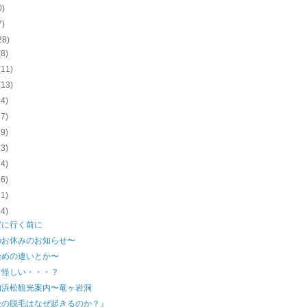
0)
7)
28)
(8)
(11)
(13)
14)
17)
19)
23)
24)
26)
31)
24)
室に行く前に
のお休みのお知らせ〜
染めの違いとか〜
て怪しい・・・？
的浜松観光案内〜竜ヶ岩洞
後の脱毛はなぜ起きるのか？』