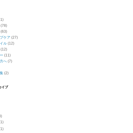
91)
(78)
(63)
プケア
(27)
イル
(12)
(12)
ー
(11)
方へ
(7)
集
(2)
カイブ
3)
(1)
(1)