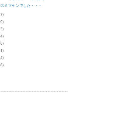
でスミマセンでした・・・
17)
19)
23)
24)
26)
31)
24)
18)