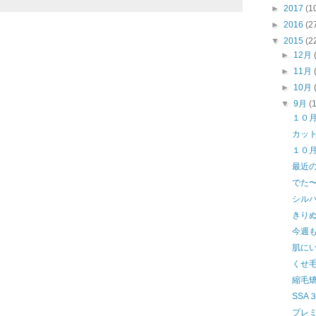
►
2017
(1
►
2016
(2
▼
2015
(2
►
12月
►
11月
►
10月
▼
9月
(
１０
カッ
１０
最近
でた
シル
きり
今週
肌に
くせ
縮毛
SSA
プレ