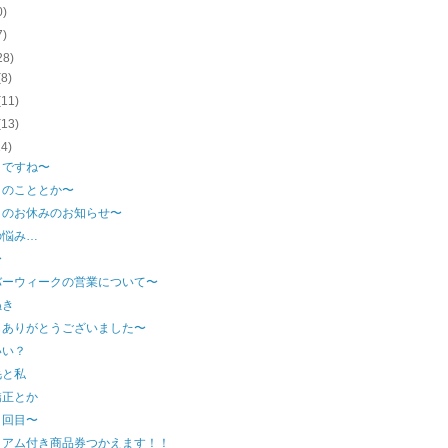
0)
7)
28)
(8)
(11)
(13)
14)
月ですね〜
トのこととか〜
月のお休みのお知らせ〜
の悩み…
〜
バーウィークの営業について〜
ぬき
もありがとうございました〜
いい？
毛と私
矯正とか
３回目〜
ミアム付き商品券つかえます！！