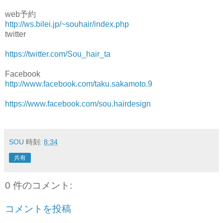
web予約
http://ws.bilei.jp/~souhair/index.php
twitter
https://twitter.com/
Sou_hair_ta
Facebook
http://www.facebook.com/taku.sakamoto.9
https://www.facebook.com/sou.hairdesign
SOU
時刻:
8:34
共有
0 件のコメント:
コメントを投稿